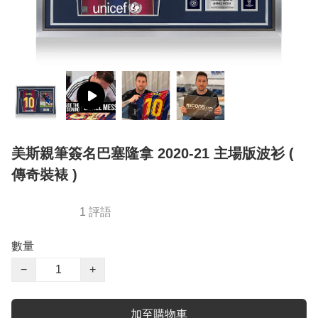
美斯親筆簽名巴塞隆拿 2020-21 主場版波衫 (
傳奇裝裱 )
1 評語
數量
−
+
加至購物車