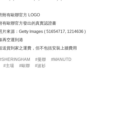
旁附有歐聯官方 LOGO

面附有歐聯官方發出的真實認證書

來源：Getty Images ( 51654717, 1214636 )

裱再空運到港

包括送貨到家之運費，但不包括安裝上牆費用
SHERINGHAM
曼聯
MANUTD
主場
歐聯
波衫