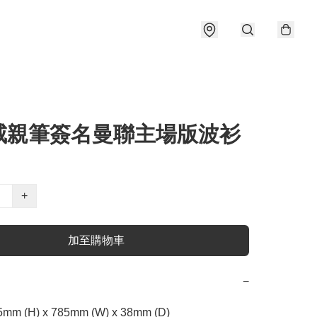
咸親筆簽名曼聯主場版波衫
+
加至購物車
−
m (H) x 785mm (W) x 38mm (D)
