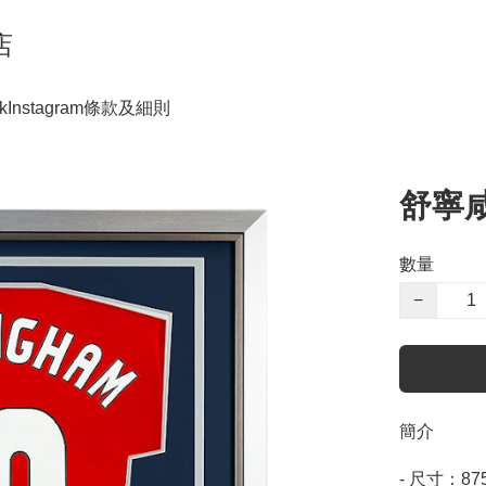
店
k
Instagram
條款及細則
舒寧
數量
−
簡介
- 尺寸：875m