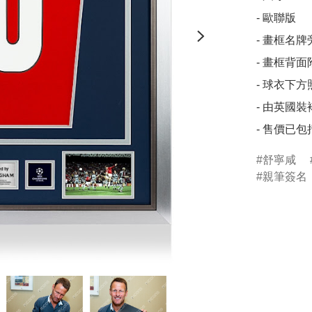
- 歐聯版

- 畫框名牌
- 畫框背
- 球衣下方照片
- 由英國裝
- 售價已
舒寧咸
親筆簽名