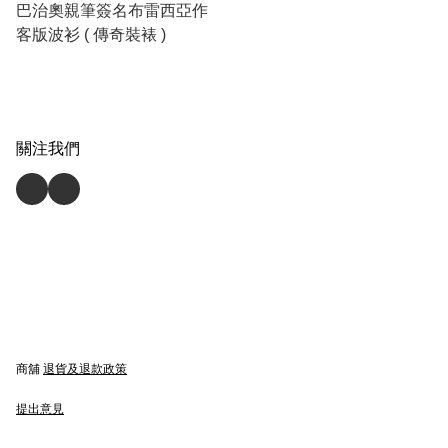
巴治奧親筆簽名布雷西亞作
客版波衫 ( 傳奇裝裱 )
關注我們
商舖
退貨及退款政策
提出意見